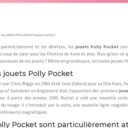
: les petites filles adorent toujours autant !
 parlent/dansent et les dînettes, les
jouets Polly Pocket
son
 coup de cœur pour les fillettes de 4 ans et plus. Mais qu’est-ce q
amoureuses de ces jouets ? Même en grandissant, certaines jeunes fi
s jouets Polly Pocket
éer par Chris Wiggs en 1983 était tout d’abord pour sa fille Kate,
ys of Swindown en Angleterre d’où l’apparition des premiers
joue
teur à partir des années 1990. Mattel a créé une nouvelle col
du visage. Il s’introduit par la suite, une nouvelle ligne magn
inférieurs) magnétiques.
lly Pocket sont particulièrement atti