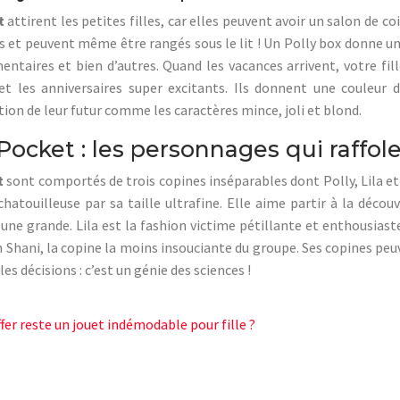
t
attirent les petites filles, car elles peuvent avoir un salon de co
 et peuvent même être rangés sous le lit ! Un Polly box donne un
entaires et bien d’autres. Quand les vacances arrivent, votre fi
t les anniversaires super excitants. Ils donnent une couleur d
on de leur futur comme les caractères mince, joli et blond.
Pocket : les personnages qui raffolen
t
sont comportés de trois copines inséparables dont Polly, Lila et 
hatouilleuse par sa taille ultrafine. Elle aime partir à la déco
e grande. Lila est la fashion victime pétillante et enthousiaste
in Shani, la copine la moins insouciante du groupe. Ses copines peu
es décisions : c’est un génie des sciences !
ffer reste un jouet indémodable pour fille ?