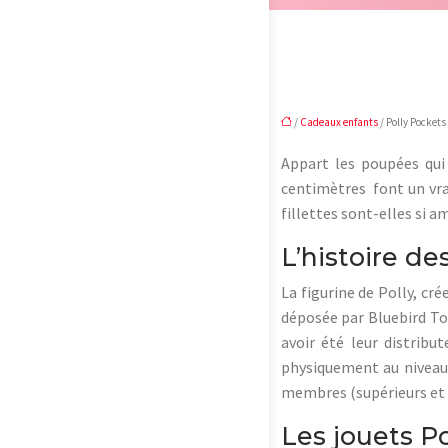
/
Cadeaux enfants
/ Polly Pockets 
Appart les poupées qui
centimètres font un vrai
fillettes sont-elles si 
L’histoire de
La figurine de Polly, cr
déposée par Bluebird To
avoir été leur distribu
physiquement au niveau 
membres (supérieurs et 
Les jouets Po