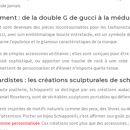
ode jamais.
ement : de la double G de gucci à la médu
 sont devenues des pièces incontournables pour les fashionistas
cci, avec son emblématique boucle entrelacée, est un symbole de 
carne l’opulence et le glamour caractéristiques de la marque.
s de simples accessoires utilitaires ; elles sont conçues pour êtr
look sophistiqué, ou apporter une touche de rock à une robe
ettent de personnaliser et d’élever n’importe quelle tenue.
rdistes : les créations sculpturales de sch
te joaillerie, Schiaparelli se distingue par ses créations audac
aniel Roseberry, sont de véritables sculptures portables qui défien
ent inspirées de motifs naturels comme des yeux, des lèvres ou d
l’attention. Porter un bijou Schiaparelli, c’est affirmer son goût 
éminine personnalisée
. Ces créations sont plus que des accessoires ;