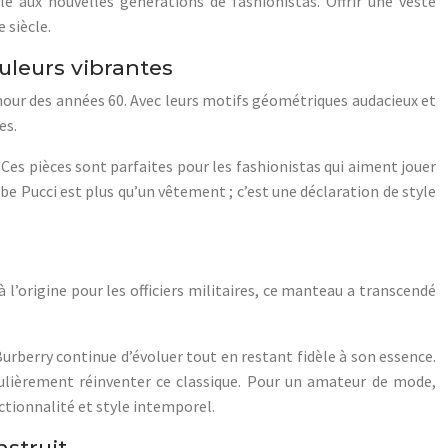
e aux nouvelles générations de fashionistas. Offrir une veste
 siècle.
uleurs vibrantes
amour des années 60. Avec leurs motifs géométriques audacieux et
es.
Ces pièces sont parfaites pour les fashionistas qui aiment jouer
obe Pucci est plus qu’un vêtement ; c’est une déclaration de style
 l’origine pour les officiers militaires, ce manteau a transcendé
urberry continue d’évoluer tout en restant fidèle à son essence.
gulièrement réinventer ce classique. Pour un amateur de mode,
nctionnalité et style intemporel.
struit