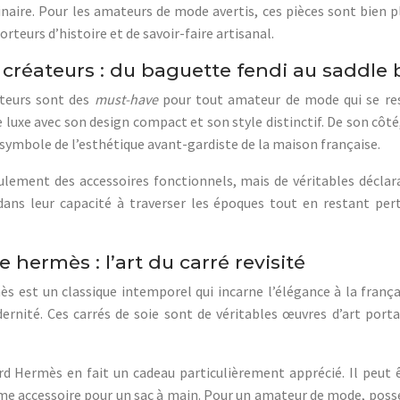
naire. Pour les amateurs de mode avertis, ces pièces sont bien 
orteurs d’histoire et de savoir-faire artisanal.
créateurs : du baguette fendi au saddle 
ateurs sont des
must-have
pour tout amateur de mode qui se res
 luxe avec son design compact et son style distinctif. De son côté,
 symbole de l’esthétique avant-gardiste de la maison française.
ulement des accessoires fonctionnels, mais de véritables déclara
dans leur capacité à traverser les époques tout en restant perti
 hermès : l’art du carré revisité
ès est un classique intemporel qui incarne l’élégance à la franç
dernité. Ces carrés de soie sont de véritables œuvres d’art por
rd Hermès en fait un cadeau particulièrement apprécié. Il peut 
 accessoire pour un sac à main. Pour un amateur de mode, posséd