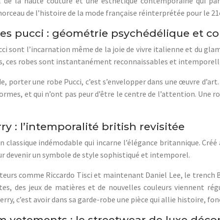
el de la haute couture et une esthétique contemporaine qui parl
morceau de l’histoire de la mode française réinterprétée pour le 21e
s pucci : géométrie psychédélique et co
i sont l’incarnation même de la joie de vivre italienne et du gl
es, ces robes sont instantanément reconnaissables et intemporell
 porter une robe Pucci, c’est s’envelopper dans une œuvre d’art. 
formes, et qui n’ont pas peur d’être le centre de l’attention. Une r
 : l’intemporalité british revisitée
n classique indémodable qui incarne l’élégance britannique. Créé à
our devenir un symbole de style sophistiqué et intemporel.
ateurs comme Riccardo Tisci et maintenant Daniel Lee, le trench B
tes, des jeux de matières et de nouvelles couleurs viennent ré
ry, c’est avoir dans sa garde-robe une pièce qui allie histoire, fo
m vetements : le streetwear de luxe décon